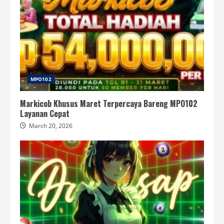
MPO102
Markicob Khusus Maret Terpercaya Bareng MPO102
Layanan Cepat
March 20, 2026