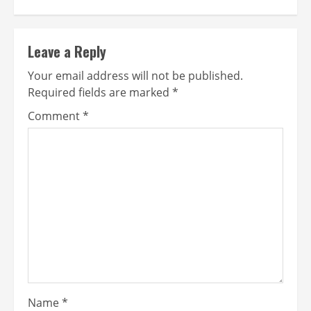
Leave a Reply
Your email address will not be published.
Required fields are marked
*
Comment
*
Name
*