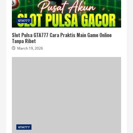
GTA777
Slot Pulsa GTA777 Cara Praktis Main Game Online
Tanpa Ribet
March 19, 2026
GTA777