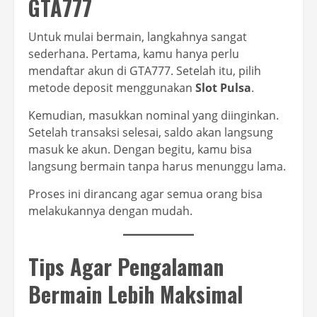
GTA777
Untuk mulai bermain, langkahnya sangat
sederhana. Pertama, kamu hanya perlu
mendaftar akun di GTA777. Setelah itu, pilih
metode deposit menggunakan
Slot Pulsa
.
Kemudian, masukkan nominal yang diinginkan.
Setelah transaksi selesai, saldo akan langsung
masuk ke akun. Dengan begitu, kamu bisa
langsung bermain tanpa harus menunggu lama.
Proses ini dirancang agar semua orang bisa
melakukannya dengan mudah.
Tips Agar Pengalaman
Bermain Lebih Maksimal