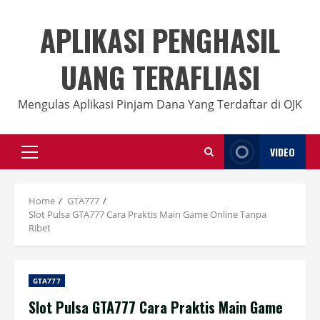
Skip
to
APLIKASI PENGHASIL
content
UANG TERAFLIASI
Mengulas Aplikasi Pinjam Dana Yang Terdaftar di OJK
VIDEO
Primary
Menu
Home
GTA777
Slot Pulsa GTA777 Cara Praktis Main Game Online Tanpa
Ribet
GTA777
Slot Pulsa GTA777 Cara Praktis Main Game