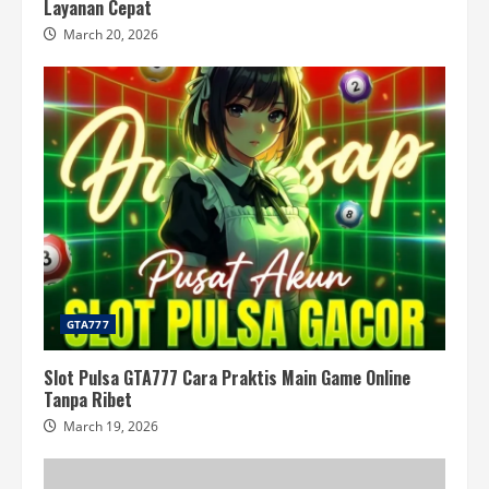
Layanan Cepat
March 20, 2026
GTA777
Slot Pulsa GTA777 Cara Praktis Main Game Online
Tanpa Ribet
March 19, 2026