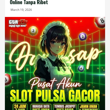
Online Tanpa Ribet
March 19, 2026