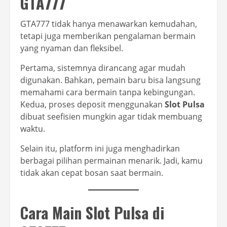
GTA777
GTA777 tidak hanya menawarkan kemudahan,
tetapi juga memberikan pengalaman bermain
yang nyaman dan fleksibel.
Pertama, sistemnya dirancang agar mudah
digunakan. Bahkan, pemain baru bisa langsung
memahami cara bermain tanpa kebingungan.
Kedua, proses deposit menggunakan
Slot Pulsa
dibuat seefisien mungkin agar tidak membuang
waktu.
Selain itu, platform ini juga menghadirkan
berbagai pilihan permainan menarik. Jadi, kamu
tidak akan cepat bosan saat bermain.
Cara Main Slot Pulsa di