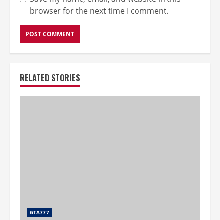
browser for the next time I comment.
RELATED STORIES
GTA777