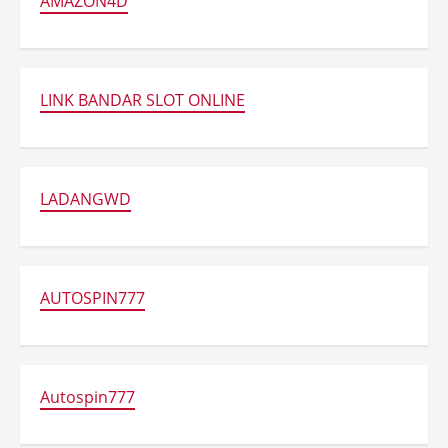
AMAZON4D
LINK BANDAR SLOT ONLINE
LADANGWD
AUTOSPIN777
Autospin777