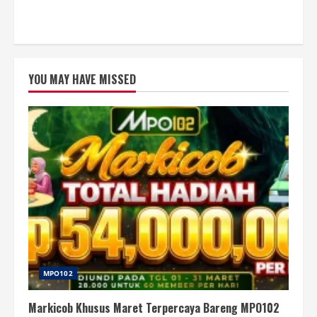
YOU MAY HAVE MISSED
MPO102
Markicob Khusus Maret Terpercaya Bareng MPO102