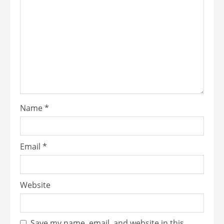
Name
*
Email
*
Website
Save my name, email, and website in this