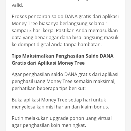
valid.
Proses pencairan saldo DANA gratis dari aplikasi
Money Tree biasanya berlangsung selama 1
sampai 3 hari kerja. Pastikan Anda memasukkan
data yang benar agar dana bisa langsung masuk
ke dompet digital Anda tanpa hambatan.
Tips Maksimalkan Penghasilan Saldo DANA
Gratis dari Aplikasi Money Tree
Agar penghasilan saldo DANA gratis dari aplikasi
penghasil uang Money Tree semakin maksimal,
perhatikan beberapa tips berikut:
Buka aplikasi Money Tree setiap hari untuk
menyelesaikan misi harian dan klaim bonus.
Rutin melakukan upgrade pohon uang virtual
agar penghasilan koin meningkat.