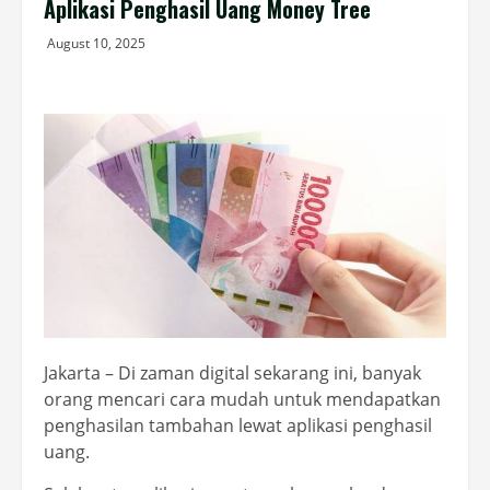
Aplikasi Penghasil Uang Money Tree
August 10, 2025
Jakarta – Di zaman digital sekarang ini, banyak
orang mencari cara mudah untuk mendapatkan
penghasilan tambahan lewat aplikasi penghasil
uang.