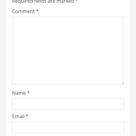
Required fields are marked
*
Comment
*
Name
*
Email
*