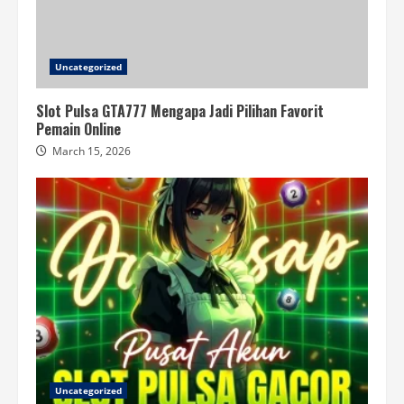
Uncategorized
Slot Pulsa GTA777 Mengapa Jadi Pilihan Favorit
Pemain Online
March 15, 2026
Uncategorized