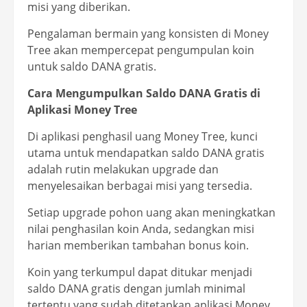
misi yang diberikan.
Pengalaman bermain yang konsisten di Money
Tree akan mempercepat pengumpulan koin
untuk saldo DANA gratis.
Cara Mengumpulkan Saldo DANA Gratis di
Aplikasi Money Tree
Di aplikasi penghasil uang Money Tree, kunci
utama untuk mendapatkan saldo DANA gratis
adalah rutin melakukan upgrade dan
menyelesaikan berbagai misi yang tersedia.
Setiap upgrade pohon uang akan meningkatkan
nilai penghasilan koin Anda, sedangkan misi
harian memberikan tambahan bonus koin.
Koin yang terkumpul dapat ditukar menjadi
saldo DANA gratis dengan jumlah minimal
tertentu yang sudah ditetapkan aplikasi Money