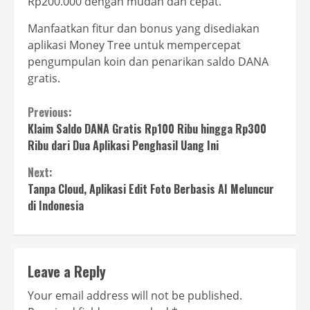
Rp200.000 dengan mudah dan cepat.
Manfaatkan fitur dan bonus yang disediakan
aplikasi Money Tree untuk mempercepat
pengumpulan koin dan penarikan saldo DANA
gratis.
Continue
Previous:
Klaim Saldo DANA Gratis Rp100 Ribu hingga Rp300
Reading
Ribu dari Dua Aplikasi Penghasil Uang Ini
Next:
Tanpa Cloud, Aplikasi Edit Foto Berbasis AI Meluncur
di Indonesia
Leave a Reply
Your email address will not be published.