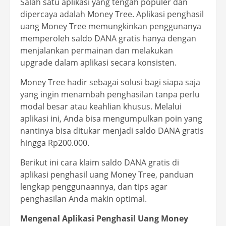
Salah satu aplikasi yang tengah populer dan
dipercaya adalah Money Tree. Aplikasi penghasil
uang Money Tree memungkinkan penggunanya
memperoleh saldo DANA gratis hanya dengan
menjalankan permainan dan melakukan
upgrade dalam aplikasi secara konsisten.
Money Tree hadir sebagai solusi bagi siapa saja
yang ingin menambah penghasilan tanpa perlu
modal besar atau keahlian khusus. Melalui
aplikasi ini, Anda bisa mengumpulkan poin yang
nantinya bisa ditukar menjadi saldo DANA gratis
hingga Rp200.000.
Berikut ini cara klaim saldo DANA gratis di
aplikasi penghasil uang Money Tree, panduan
lengkap penggunaannya, dan tips agar
penghasilan Anda makin optimal.
Mengenal Aplikasi Penghasil Uang Money