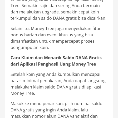
Tree. Semakin rajin dan sering Anda bermain
dan melakukan upgrade, semakin cepat koin
terkumpul dan saldo DANA gratis bisa dicairkan.
Selain itu, Money Tree juga menyediakan fitur
bonus harian dan event khusus yang bisa
dimanfaatkan untuk mempercepat proses
pengumpulan koin.
Cara Klaim dan Menarik Saldo DANA Gratis
dari Aplikasi Penghasil Uang Money Tree
Setelah koin yang Anda kumpulkan mencapai
batas minimal penukaran, Anda dapat langsung
melakukan klaim saldo DANA gratis di aplikasi
Money Tree.
Masuk ke menu penarikan, pilih nominal saldo
DANA gratis yang ingin Anda klaim, lalu
masukkan nomor akun DANA yang aktif dan