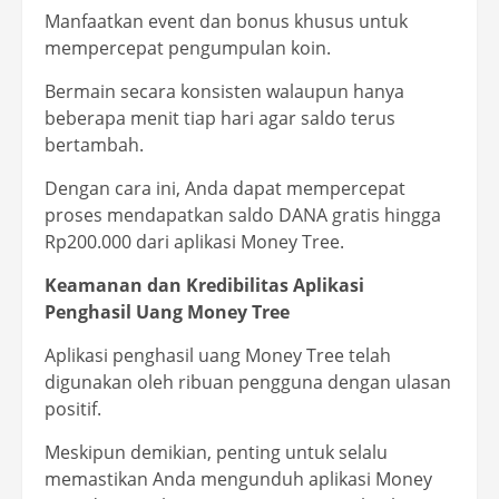
Manfaatkan event dan bonus khusus untuk
mempercepat pengumpulan koin.
Bermain secara konsisten walaupun hanya
beberapa menit tiap hari agar saldo terus
bertambah.
Dengan cara ini, Anda dapat mempercepat
proses mendapatkan saldo DANA gratis hingga
Rp200.000 dari aplikasi Money Tree.
Keamanan dan Kredibilitas Aplikasi
Penghasil Uang Money Tree
Aplikasi penghasil uang Money Tree telah
digunakan oleh ribuan pengguna dengan ulasan
positif.
Meskipun demikian, penting untuk selalu
memastikan Anda mengunduh aplikasi Money