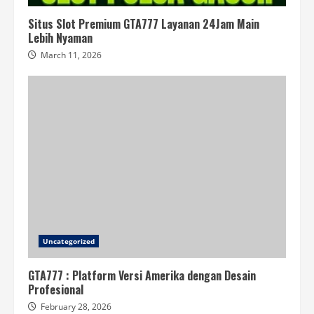
Situs Slot Premium GTA777 Layanan 24Jam Main
Lebih Nyaman
March 11, 2026
Uncategorized
GTA777 : Platform Versi Amerika dengan Desain
Profesional
February 28, 2026