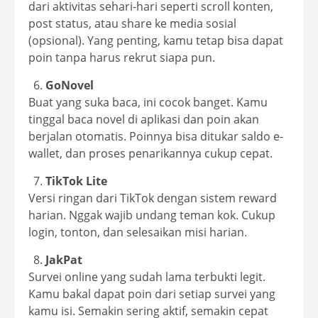
dari aktivitas sehari-hari seperti scroll konten,
post status, atau share ke media sosial
(opsional). Yang penting, kamu tetap bisa dapat
poin tanpa harus rekrut siapa pun.
GoNovel
Buat yang suka baca, ini cocok banget. Kamu
tinggal baca novel di aplikasi dan poin akan
berjalan otomatis. Poinnya bisa ditukar saldo e-
wallet, dan proses penarikannya cukup cepat.
TikTok Lite
Versi ringan dari TikTok dengan sistem reward
harian. Nggak wajib undang teman kok. Cukup
login, tonton, dan selesaikan misi harian.
JakPat
Survei online yang sudah lama terbukti legit.
Kamu bakal dapat poin dari setiap survei yang
kamu isi. Semakin sering aktif, semakin cepat