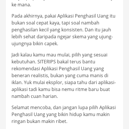
ke mana.
Pada akhirnya, pakai Aplikasi Penghasil Uang itu
bukan soal cepat kaya, tapi soal nambah
penghasilan kecil yang konsisten. Dan itu jauh
lebih sehat daripada ngejar skema yang ujung-
ujungnya bikin capek.
Jadi kalau kamu mau mulai, pilih yang sesuai
kebutuhan. SITERIPS bakal terus bantu
rekomendasi Aplikasi Penghasil Uang yang
beneran realistis, bukan yang cuma manis di
iklan. Yuk mulai eksplor, siapa tahu dari aplikasi-
aplikasi tadi kamu bisa nemu ritme baru buat
nambah cuan harian.
Selamat mencoba, dan jangan lupa pilih Aplikasi
Penghasil Uang yang bikin hidup kamu makin
ringan bukan makin ribet.