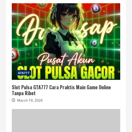
GTA777
Slot Pulsa GTA777 Cara Praktis Main Game Online
Tanpa Ribet
March 19, 2026