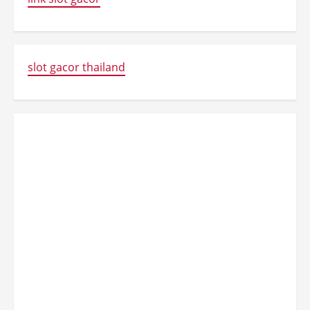
slot gacor thailand