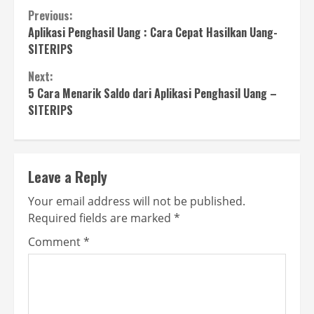
Continue
Previous:
Aplikasi Penghasil Uang : Cara Cepat Hasilkan Uang-
Reading
SITERIPS
Next:
5 Cara Menarik Saldo dari Aplikasi Penghasil Uang –
SITERIPS
Leave a Reply
Your email address will not be published.
Required fields are marked
*
Comment
*