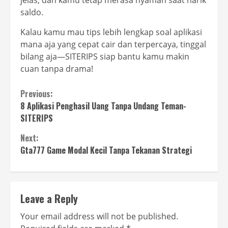
jelas, dan kamu tetap merasa nyaman saat narik
saldo.
Kalau kamu mau tips lebih lengkap soal aplikasi
mana aja yang cepat cair dan terpercaya, tinggal
bilang aja—SITERIPS siap bantu kamu makin
cuan tanpa drama!
Continue
Previous:
8 Aplikasi Penghasil Uang Tanpa Undang Teman-
Reading
SITERIPS
Next:
Gta777 Game Modal Kecil Tanpa Tekanan Strategi
Leave a Reply
Your email address will not be published.