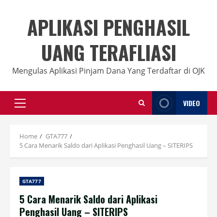
Skip
to
APLIKASI PENGHASIL
content
UANG TERAFLIASI
Mengulas Aplikasi Pinjam Dana Yang Terdaftar di OJK
VIDEO
Primary
Menu
Home
GTA777
5 Cara Menarik Saldo dari Aplikasi Penghasil Uang – SITERIPS
GTA777
5 Cara Menarik Saldo dari Aplikasi
Penghasil Uang – SITERIPS