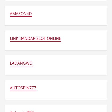
DANA
Gratis
Rp234.000:
Wajib
AMAZON4D
Klaim
Sekarang!
LINK BANDAR SLOT ONLINE
LADANGWD
AUTOSPIN777