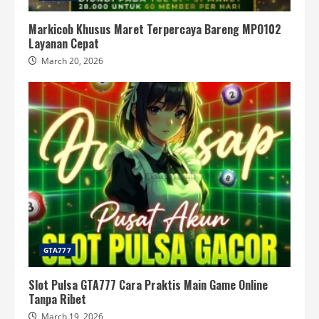
Markicob Khusus Maret Terpercaya Bareng MPO102
Layanan Cepat
March 20, 2026
GTA777
Slot Pulsa GTA777 Cara Praktis Main Game Online
Tanpa Ribet
March 19, 2026