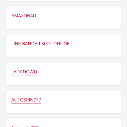
Aplikasi
Penghasil
Saldo
DANA
AMAZON4D
Gratis
Terbaik
2025
LINK BANDAR SLOT ONLINE
LADANGWD
AUTOSPIN777