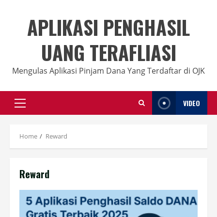
Skip
to
APLIKASI PENGHASIL
content
UANG TERAFLIASI
Mengulas Aplikasi Pinjam Dana Yang Terdaftar di OJK
VIDEO
Primary
Menu
Home
Reward
Reward