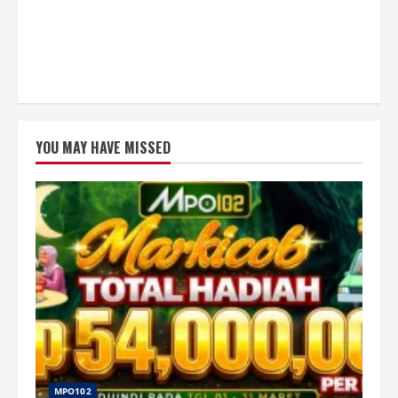
YOU MAY HAVE MISSED
MPO102