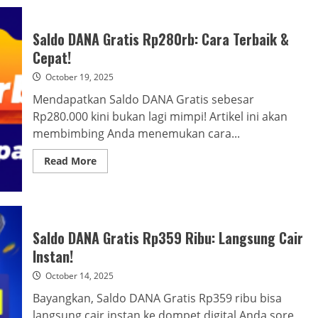
Saldo DANA Gratis Rp280rb: Cara Terbaik &
Cepat!
October 19, 2025
Mendapatkan Saldo DANA Gratis sebesar
Rp280.000 kini bukan lagi mimpi! Artikel ini akan
membimbing Anda menemukan cara...
Read
Read More
more
about
Saldo
DANA
Gratis
Rp280rb:
Cara
Saldo DANA Gratis Rp359 Ribu: Langsung Cair
Terbaik
&
Instan!
Cepat!
October 14, 2025
Bayangkan, Saldo DANA Gratis Rp359 ribu bisa
langsung cair instan ke dompet digital Anda sore