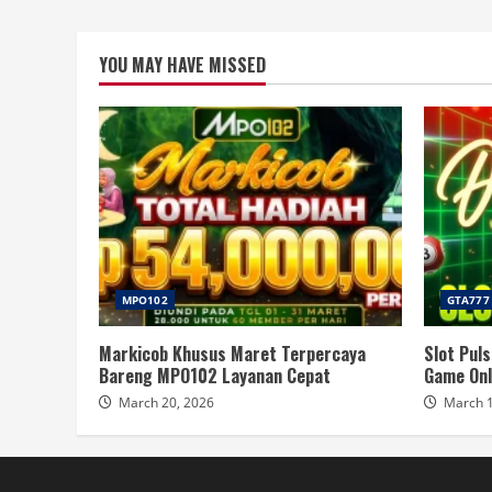
YOU MAY HAVE MISSED
MPO102
GTA777
Markicob Khusus Maret Terpercaya
Slot Pul
Bareng MPO102 Layanan Cepat
Game Onl
March 20, 2026
March 1