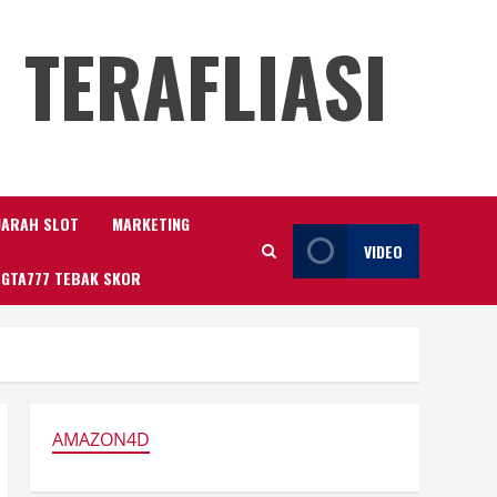
 TERAFLIASI
JARAH SLOT
MARKETING
VIDEO
GTA777 TEBAK SKOR
AMAZON4D