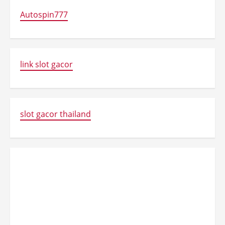
Autospin777
link slot gacor
slot gacor thailand