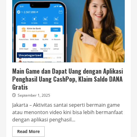
Uncategorized
Main Game dan Dapat Uang dengan Aplikasi
Penghasil Uang CashPop, Klaim Saldo DANA
Gratis
September 1, 2025
Jakarta – Aktivitas santai seperti bermain game
atau menonton video kini bisa lebih bermanfaat
dengan aplikasi penghasil...
Read
Read More
more