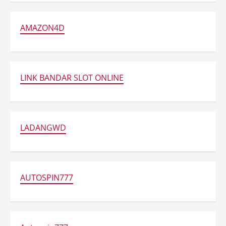
Aplikasi
Penghasil
Saldo
DANA
AMAZON4D
Gratis
Terbaik
2025
LINK BANDAR SLOT ONLINE
LADANGWD
AUTOSPIN777