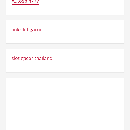
Autospin777
link slot gacor
slot gacor thailand