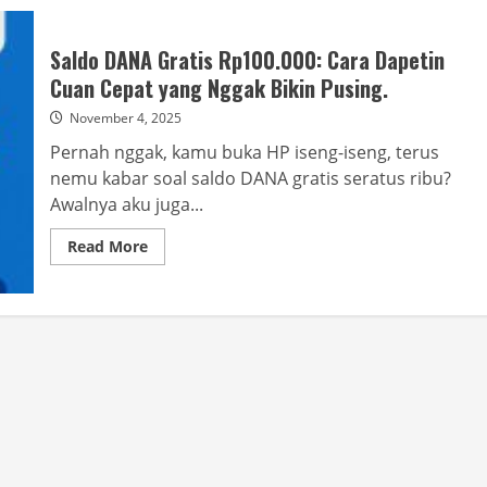
Saldo DANA Gratis Rp100.000: Cara Dapetin
Cuan Cepat yang Nggak Bikin Pusing.
November 4, 2025
Pernah nggak, kamu buka HP iseng-iseng, terus
nemu kabar soal saldo DANA gratis seratus ribu?
Awalnya aku juga...
Read
Read More
more
about
Saldo
DANA
Gratis
Rp100.000:
Cara
Dapetin
Cuan
Cepat
yang
Nggak
Bikin
Pusing.