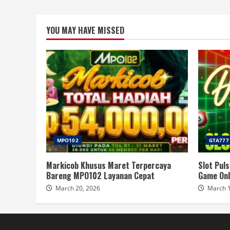
YOU MAY HAVE MISSED
MPO102
GTA777
Markicob Khusus Maret Terpercaya
Slot Pul
Bareng MPO102 Layanan Cepat
Game Onl
March 20, 2026
March 1