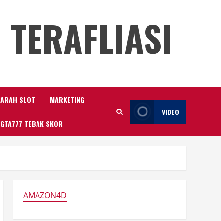
 TERAFLIASI
JARAH SLOT
MARKETING
VIDEO
GTA777 TEBAK SKOR
AMAZON4D