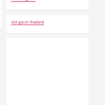
slot gacor thailand