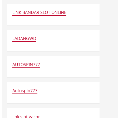
LINK BANDAR SLOT ONLINE
LADANGWD
AUTOSPIN777
Autospin777
link slot gacor