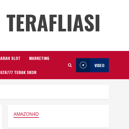
 TERAFLIASI
JARAH SLOT
MARKETING
VIDEO
GTA777 TEBAK SKOR
AMAZON4D