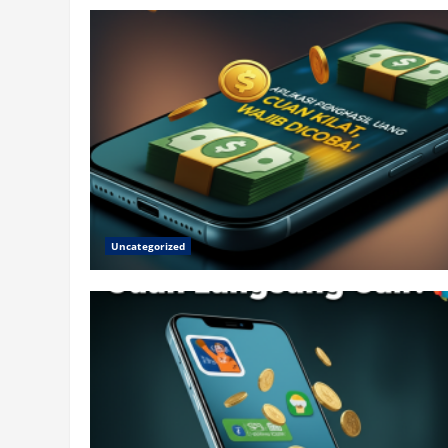
Uncategorized