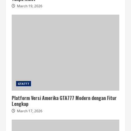
March 19, 2026
GTA777
Platform Versi Amerika GTA777 Modern dengan Fitur
Lengkap
March 17, 2026