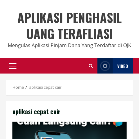
Skip
to
APLIKASI PENGHASIL
content
UANG TERAFLIASI
Mengulas Aplikasi Pinjam Dana Yang Terdaftar di OJK
VIDEO
Primary
Menu
Home
aplikasi cepat cair
aplikasi cepat cair