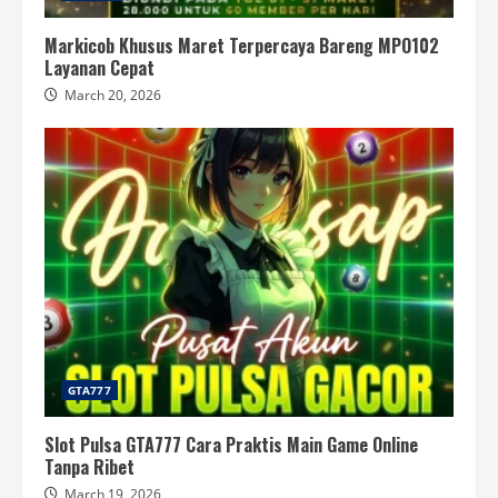
Markicob Khusus Maret Terpercaya Bareng MPO102
Layanan Cepat
March 20, 2026
GTA777
Slot Pulsa GTA777 Cara Praktis Main Game Online
Tanpa Ribet
March 19, 2026