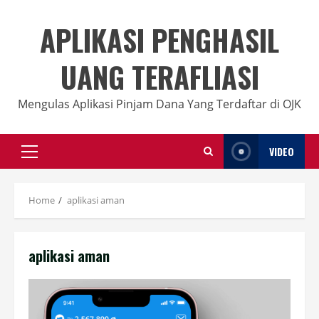
Skip
to
APLIKASI PENGHASIL
content
UANG TERAFLIASI
Mengulas Aplikasi Pinjam Dana Yang Terdaftar di OJK
VIDEO
Primary
Menu
Home
aplikasi aman
aplikasi aman