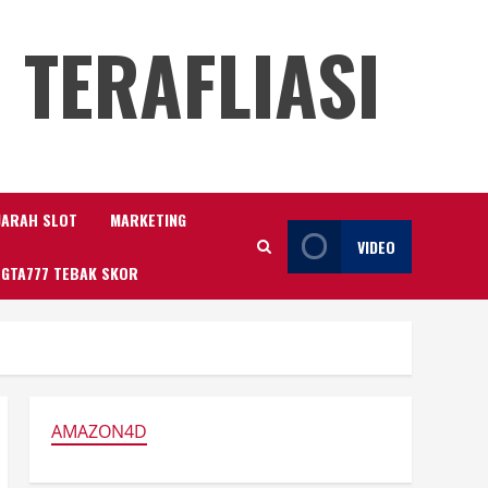
 TERAFLIASI
JARAH SLOT
MARKETING
VIDEO
GTA777 TEBAK SKOR
AMAZON4D