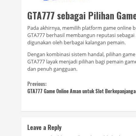
GTA777 sebagai Pilihan Game
Pada akhirnya, memilih platform game online bu
GTA777 berhasil membangun reputasi sebagai
digunakan oleh berbagai kalangan pemain.
Dengan kombinasi sistem handal, pilihan game 
GTA777 layak menjadi pilihan bagi pemain gam
dan penuh gangguan.
Continue
Previous:
GTA777 Game Online Aman untuk Slot Berkepanjanga
Reading
Leave a Reply