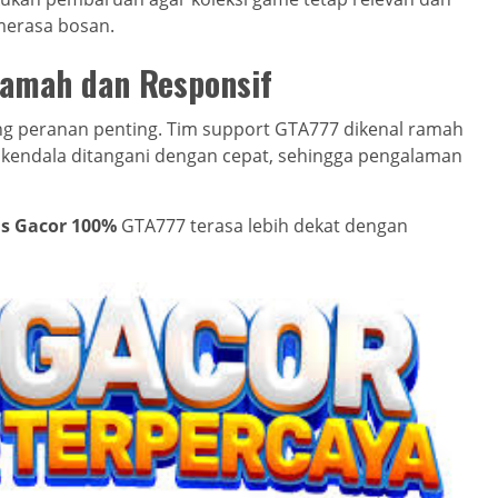
merasa bosan.
amah dan Responsif
ng peranan penting. Tim support GTA777 dikenal ramah
kendala ditangani dengan cepat, sehingga pengalaman
us Gacor 100%
GTA777 terasa lebih dekat dengan