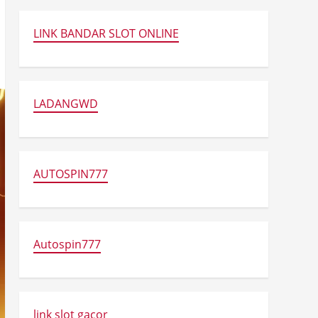
LINK BANDAR SLOT ONLINE
LADANGWD
AUTOSPIN777
Autospin777
link slot gacor