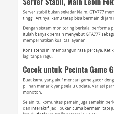
Server Stabil, Main Lebih Fo
Server stabil bukan sekadar klaim. GTA777 mem
tinggi. Artinya, kamu tetap bisa bermain di ja
Dengan sistem monitoring berkala, performa pl
itulah banyak pemain menyebut GTA777 sebag
memperhatikan kualitas layanan.
Konsistensi ini membangun rasa percaya. Ketik
lagi tanpa ragu.
Cocok untuk Pecinta Game G
Buat kamu yang aktif mencari game gacor den
pilihan menarik yang selalu update. Variasi 
monoton.
Selain itu, komunitas pemain juga semakin ber
dan interaktif. Jadi, bukan cuma bermain, tapi