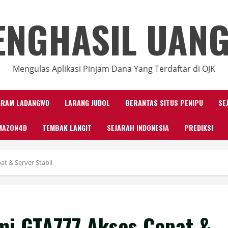
ENGHASIL UANG
Mengulas Aplikasi Pinjam Dana Yang Terdaftar di OJK
GRAM LADANGWD
LARANG JUDOL
BERANTAS SITUS PENIPU
SE
MAZON4D
TEMBAK LANGIT
SEJARAH INDONESIA
PREDIKSI
t & Server Stabil
mi GTA777 Akses Cepat &