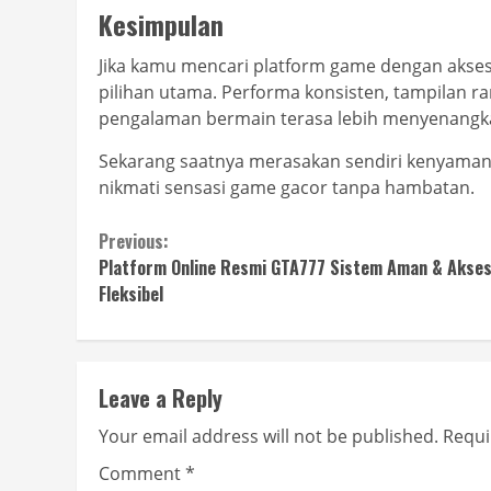
Kesimpulan
Jika kamu mencari platform game dengan akses c
pilihan utama. Performa konsisten, tampilan
pengalaman bermain terasa lebih menyenangk
Sekarang saatnya merasakan sendiri kenyama
nikmati sensasi game gacor tanpa hambatan.
Continue
Previous:
Platform Online Resmi GTA777 Sistem Aman & Akse
Reading
Fleksibel
Leave a Reply
Your email address will not be published.
Requi
Comment
*