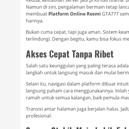
Namun di sini, pengalaman bermain tetap lancar
membuat
Platform Online Resmi
GTA777 semak
harinya.
Bukan cuma cepat, tapi juga aman. Sistem kea
terlindungi. Dengan begitu, kamu bisa fokus m
Akses Cepat Tanpa Ribet
Salah satu keunggulan yang paling terasa adal
langkah untuk langsung masuk dan mulai berm
Selain itu, navigasi dalam platform dibuat intu
langsung paham cara menggunakannya. Inila
ramah untuk semua kalangan, baik pemula ma
Transisi antar halaman juga berjalan halus. J
profesional.