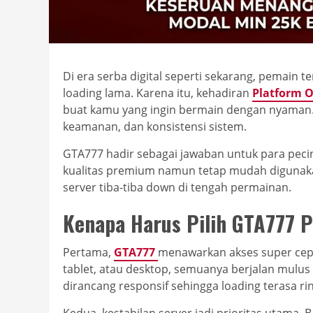
Di era serba digital seperti sekarang, pemain t
loading lama. Karena itu, kehadiran
Platform O
buat kamu yang ingin bermain dengan nyaman. 
keamanan, dan konsistensi sistem.
GTA777 hadir sebagai jawaban untuk para pec
kualitas premium namun tetap mudah digunakan. J
server tiba-tiba down di tengah permainan.
Kenapa Harus Pilih GTA777 P
Pertama,
GTA777
menawarkan akses super cepa
tablet, atau desktop, semuanya berjalan mulus 
dirancang responsif sehingga loading terasa ri
Kedua, kestabilan server jadi prioritas utama