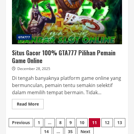
GTA777
Situs Gacor 100% GTA777 Pilihan Pemain
Game Online
December 28, 2025
Di tengah banyaknya platform game online yang
bermunculan, pemain tentu semakin selektif
dalam memilih tempat bermain. Tidak...
Read
Read More
more
about
Situs
Posts
Gacor
Previous
1
…
8
9
10
11
12
13
100%
GTA777
14
…
35
Next
Pilihan