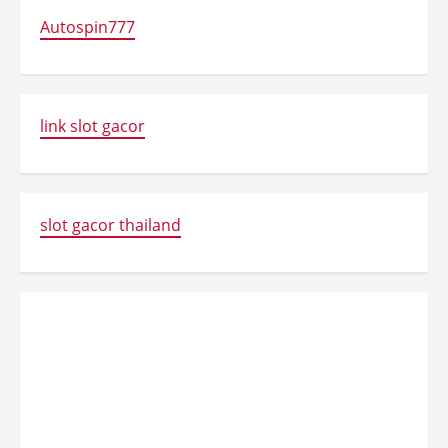
Autospin777
link slot gacor
slot gacor thailand