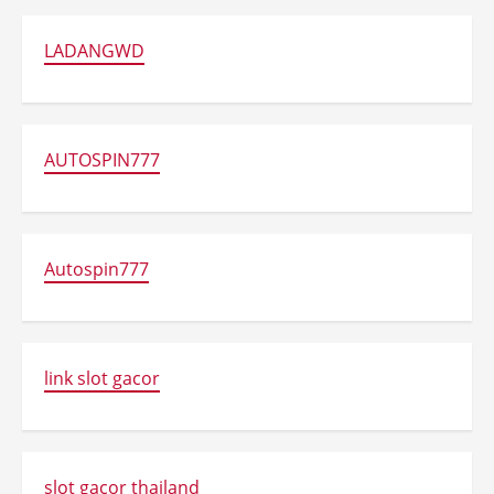
LADANGWD
AUTOSPIN777
Autospin777
link slot gacor
slot gacor thailand