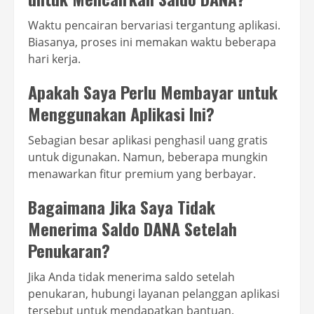
Waktu pencairan bervariasi tergantung aplikasi.
Biasanya, proses ini memakan waktu beberapa
hari kerja.
Apakah Saya Perlu Membayar untuk
Menggunakan Aplikasi Ini?
Sebagian besar aplikasi penghasil uang gratis
untuk digunakan. Namun, beberapa mungkin
menawarkan fitur premium yang berbayar.
Bagaimana Jika Saya Tidak
Menerima Saldo DANA Setelah
Penukaran?
Jika Anda tidak menerima saldo setelah
penukaran, hubungi layanan pelanggan aplikasi
tersebut untuk mendapatkan bantuan.