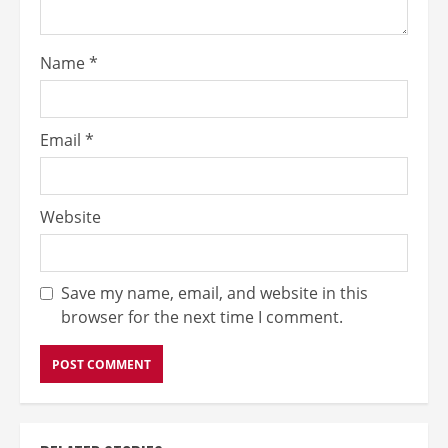
Name
*
Email
*
Website
Save my name, email, and website in this
browser for the next time I comment.