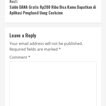
Next:
Saldo DANA Gratis Rp200 Ribu Bisa Kamu Dapatkan di
Aplikasi Penghasil Uang Cashzine
Leave a Reply
Your email address will not be published.
Required fields are marked
*
Comment
*