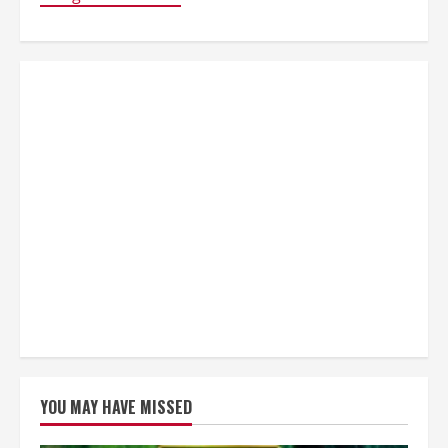
YOU MAY HAVE MISSED