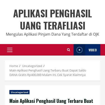
Skip
to
APLIKASI PENGHASIL
content
UANG TERAFLIASI
Mengulas Aplikasi Pinjam Dana Yang Terdaftar di OJK
VIDEO
Primary
Menu
Home
Uncategorized
Main Aplikasi Penghasil Uang Terbaru Buat Dapat Saldo
DANA Gratis Rp400.000 Malam ini, Cek Syarat Klaimnya
Uncategorized
Main Aplikasi Penghasil Uang Terbaru Buat