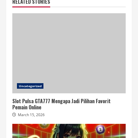
RELATED STORIES
Uncategorized
Slot Pulsa GTA777 Mengapa Jadi Pilihan Favorit
Pemain Online
March 15, 2026