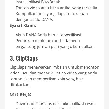
Instal aplikasi BuzzBreak.
Tonton video atau baca artikel yang tersedia.
Kumpulkan poin yang dapat ditukarkan
dengan saldo DANA.
Syarat Klaim:
Akun DANA Anda harus terverifikasi.
Penarikan minimum berbeda-beda
tergantung jumlah poin yang dikumpulkan.
3.
ClipClaps
ClipClaps menawarkan imbalan untuk menonton
video lucu dan menarik. Setiap video yang Anda
tonton akan memberikan koin yang bisa
ditukarkan.
Cara Kerja:
Download ClipClaps dari toko aplikasi resmi.