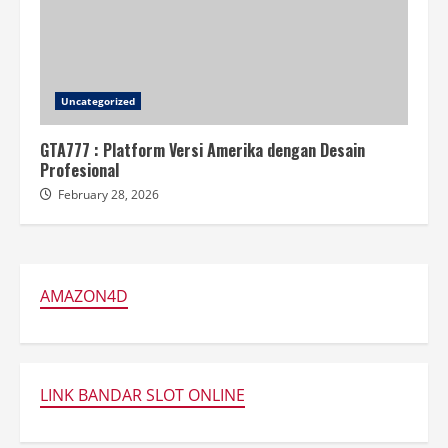
Uncategorized
GTA777 : Platform Versi Amerika dengan Desain
Profesional
February 28, 2026
AMAZON4D
LINK BANDAR SLOT ONLINE