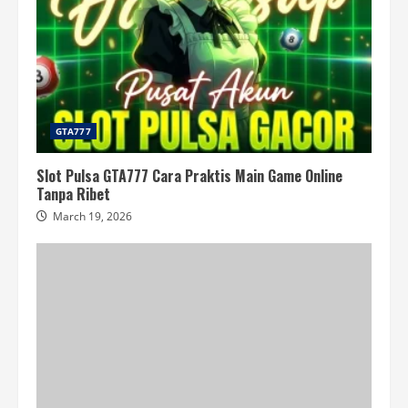
GTA777
Slot Pulsa GTA777 Cara Praktis Main Game Online
Tanpa Ribet
March 19, 2026