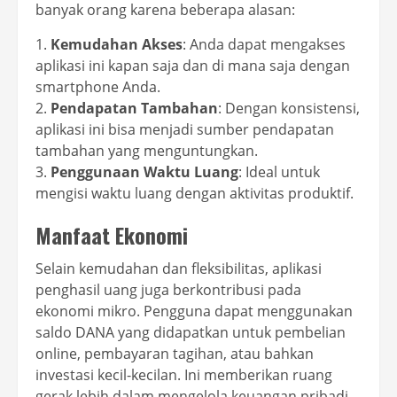
banyak orang karena beberapa alasan:
1.
Kemudahan Akses
: Anda dapat mengakses
aplikasi ini kapan saja dan di mana saja dengan
smartphone Anda.
2.
Pendapatan Tambahan
: Dengan konsistensi,
aplikasi ini bisa menjadi sumber pendapatan
tambahan yang menguntungkan.
3.
Penggunaan Waktu Luang
: Ideal untuk
mengisi waktu luang dengan aktivitas produktif.
Manfaat Ekonomi
Selain kemudahan dan fleksibilitas, aplikasi
penghasil uang juga berkontribusi pada
ekonomi mikro. Pengguna dapat menggunakan
saldo DANA yang didapatkan untuk pembelian
online, pembayaran tagihan, atau bahkan
investasi kecil-kecilan. Ini memberikan ruang
gerak lebih dalam mengelola keuangan pribadi.