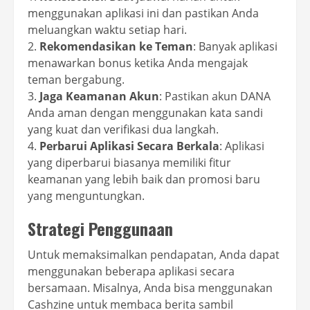
menggunakan aplikasi ini dan pastikan Anda
meluangkan waktu setiap hari.
2.
Rekomendasikan ke Teman
: Banyak aplikasi
menawarkan bonus ketika Anda mengajak
teman bergabung.
3.
Jaga Keamanan Akun
: Pastikan akun DANA
Anda aman dengan menggunakan kata sandi
yang kuat dan verifikasi dua langkah.
4.
Perbarui Aplikasi Secara Berkala
: Aplikasi
yang diperbarui biasanya memiliki fitur
keamanan yang lebih baik dan promosi baru
yang menguntungkan.
Strategi Penggunaan
Untuk memaksimalkan pendapatan, Anda dapat
menggunakan beberapa aplikasi secara
bersamaan. Misalnya, Anda bisa menggunakan
Cashzine untuk membaca berita sambil