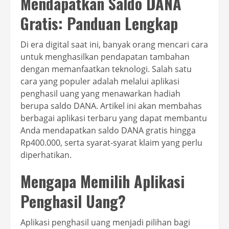
Mendapatkan Saldo DANA
Gratis: Panduan Lengkap
Di era digital saat ini, banyak orang mencari cara
untuk menghasilkan pendapatan tambahan
dengan memanfaatkan teknologi. Salah satu
cara yang populer adalah melalui aplikasi
penghasil uang yang menawarkan hadiah
berupa saldo DANA. Artikel ini akan membahas
berbagai aplikasi terbaru yang dapat membantu
Anda mendapatkan saldo DANA gratis hingga
Rp400.000, serta syarat-syarat klaim yang perlu
diperhatikan.
Mengapa Memilih Aplikasi
Penghasil Uang?
Aplikasi penghasil uang menjadi pilihan bagi