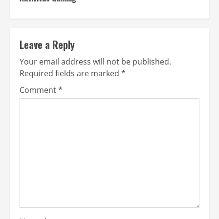
Leave a Reply
Your email address will not be published.
Required fields are marked
*
Comment
*