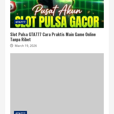
GTA777
Slot Pulsa GTA777 Cara Praktis Main Game Online
Tanpa Ribet
March 19, 2026
GTA777