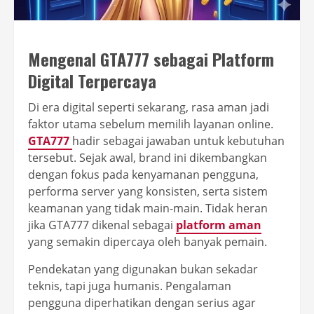
Mengenal GTA777 sebagai Platform
Digital Terpercaya
Di era digital seperti sekarang, rasa aman jadi
faktor utama sebelum memilih layanan online.
GTA777
hadir sebagai jawaban untuk kebutuhan
tersebut. Sejak awal, brand ini dikembangkan
dengan fokus pada kenyamanan pengguna,
performa server yang konsisten, serta sistem
keamanan yang tidak main-main. Tidak heran
jika GTA777 dikenal sebagai
platform aman
yang semakin dipercaya oleh banyak pemain.
Pendekatan yang digunakan bukan sekadar
teknis, tapi juga humanis. Pengalaman
pengguna diperhatikan dengan serius agar