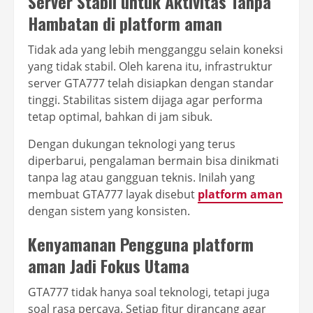
Server Stabil untuk Aktivitas Tanpa
Hambatan di
platform aman
Tidak ada yang lebih mengganggu selain koneksi
yang tidak stabil. Oleh karena itu, infrastruktur
server GTA777 telah disiapkan dengan standar
tinggi. Stabilitas sistem dijaga agar performa
tetap optimal, bahkan di jam sibuk.
Dengan dukungan teknologi yang terus
diperbarui, pengalaman bermain bisa dinikmati
tanpa lag atau gangguan teknis. Inilah yang
membuat GTA777 layak disebut
platform aman
dengan sistem yang konsisten.
Kenyamanan Pengguna
platform
aman
Jadi Fokus Utama
GTA777 tidak hanya soal teknologi, tetapi juga
soal rasa percaya. Setiap fitur dirancang agar