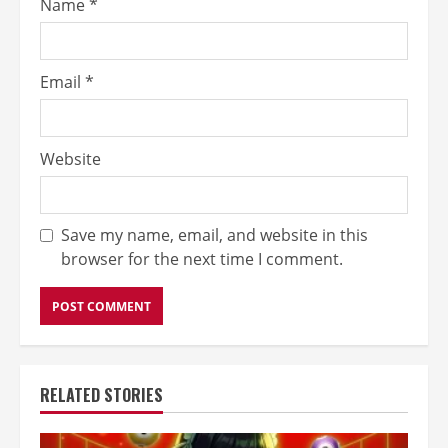
Name
*
Email
*
Website
Save my name, email, and website in this
browser for the next time I comment.
RELATED STORIES