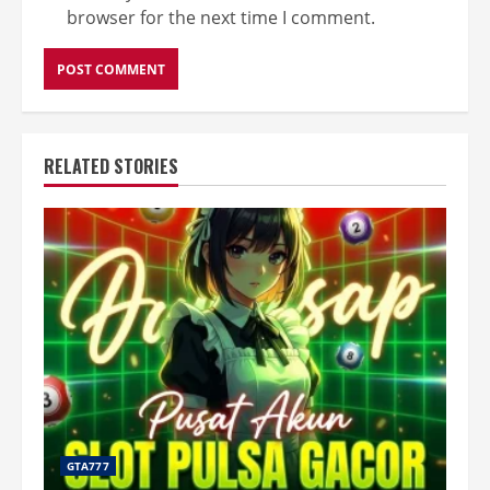
browser for the next time I comment.
RELATED STORIES
GTA777