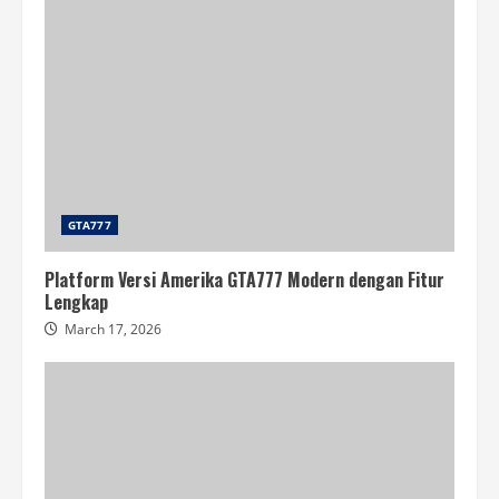
GTA777
Platform Versi Amerika GTA777 Modern dengan Fitur
Lengkap
March 17, 2026