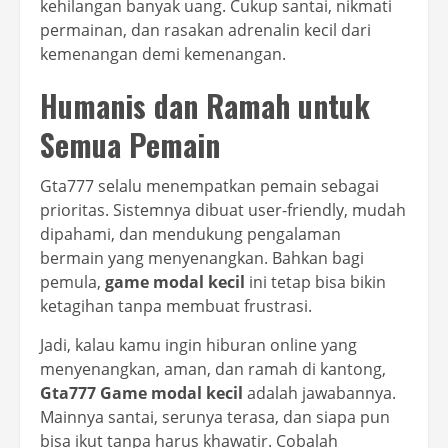
kehilangan banyak uang. Cukup santai, nikmati
permainan, dan rasakan adrenalin kecil dari
kemenangan demi kemenangan.
Humanis dan Ramah untuk
Semua Pemain
Gta777 selalu menempatkan pemain sebagai
prioritas. Sistemnya dibuat user-friendly, mudah
dipahami, dan mendukung pengalaman
bermain yang menyenangkan. Bahkan bagi
pemula,
game modal kecil
ini tetap bisa bikin
ketagihan tanpa membuat frustrasi.
Jadi, kalau kamu ingin hiburan online yang
menyenangkan, aman, dan ramah di kantong,
Gta777 Game modal kecil
adalah jawabannya.
Mainnya santai, serunya terasa, dan siapa pun
bisa ikut tanpa harus khawatir. Cobalah