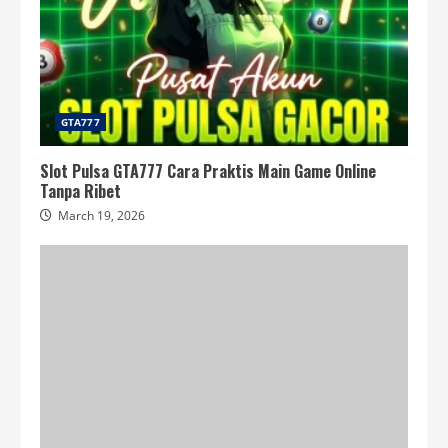
GTA777
Slot Pulsa GTA777 Cara Praktis Main Game Online
Tanpa Ribet
March 19, 2026