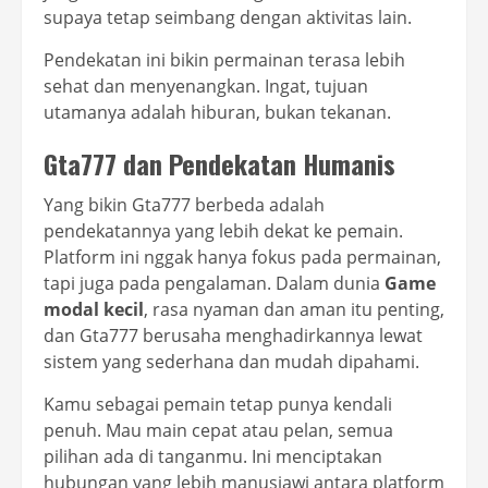
supaya tetap seimbang dengan aktivitas lain.
Pendekatan ini bikin permainan terasa lebih
sehat dan menyenangkan. Ingat, tujuan
utamanya adalah hiburan, bukan tekanan.
Gta777 dan Pendekatan Humanis
Yang bikin Gta777 berbeda adalah
pendekatannya yang lebih dekat ke pemain.
Platform ini nggak hanya fokus pada permainan,
tapi juga pada pengalaman. Dalam dunia
Game
modal kecil
, rasa nyaman dan aman itu penting,
dan Gta777 berusaha menghadirkannya lewat
sistem yang sederhana dan mudah dipahami.
Kamu sebagai pemain tetap punya kendali
penuh. Mau main cepat atau pelan, semua
pilihan ada di tanganmu. Ini menciptakan
hubungan yang lebih manusiawi antara platform