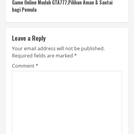
Game Online Mudah GTA777,Pilihan Aman & Santai
bagi Pemula
Leave a Reply
Your email address will not be published.
Required fields are marked
*
Comment
*