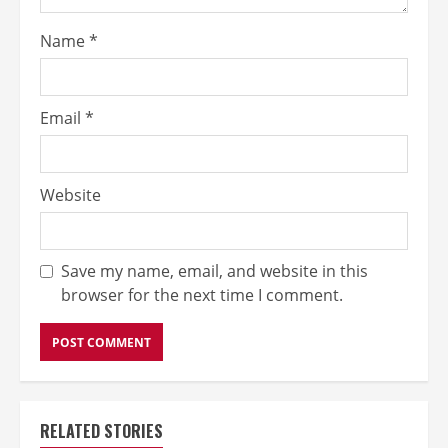
Name
*
Email
*
Website
Save my name, email, and website in this
browser for the next time I comment.
RELATED STORIES