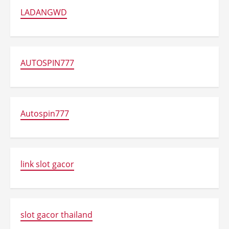
LADANGWD
AUTOSPIN777
Autospin777
link slot gacor
slot gacor thailand