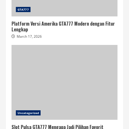
GTA777
Platform Versi Amerika GTA777 Modern dengan Fitur
Lengkap
March 17, 2026
Uncategorized
Slot Pulsa GTA777 Mengapa Jadi Pilihan Favorit