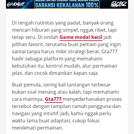
Di tengah rutinitas yang padat, banyak orang
mencari hiburan yang simpel, nggak ribet, tapi
tetap seru. Di sinilah
Game modal kecil
jadi
pilihan favorit, terutama buat pemain yang ingin
santai tanpa harus mikir strategi berat. Gta777
hadir sebagai platform yang memahami
kebutuhan itu: kontrol mudah, alur permainan
jelas, dan cocok dimainkan kapan saja.
Buat pemula, sering kali tantangan terbesar
bukan soal menang atau kalah, tapi memahami
cara mainnya.
Gta777
menyederhanakan proses
tersebut dengan tampilan ramah pengguna dan
navigasi yang intuitif. Jadi, kamu nggak perlu
waktu lama buat adaptasi, cukup fokus
menikmati permainan.