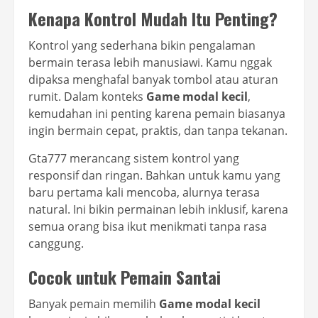
Kenapa Kontrol Mudah Itu Penting?
Kontrol yang sederhana bikin pengalaman
bermain terasa lebih manusiawi. Kamu nggak
dipaksa menghafal banyak tombol atau aturan
rumit. Dalam konteks
Game modal kecil
,
kemudahan ini penting karena pemain biasanya
ingin bermain cepat, praktis, dan tanpa tekanan.
Gta777 merancang sistem kontrol yang
responsif dan ringan. Bahkan untuk kamu yang
baru pertama kali mencoba, alurnya terasa
natural. Ini bikin permainan lebih inklusif, karena
semua orang bisa ikut menikmati tanpa rasa
canggung.
Cocok untuk Pemain Santai
Banyak pemain memilih
Game modal kecil