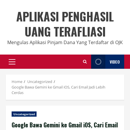
Skip
to
APLIKASI PENGHASIL
content
UANG TERAFLIASI
Mengulas Aplikasi Pinjam Dana Yang Terdaftar di OJK
VIDEO
Primary
Menu
Home
Uncategorized
Google Bawa Gemini ke Gmail iOS, Cari Email Jadi Lebih
Cerdas
Uncategorized
Google Bawa Gemini ke Gmail iOS, Cari Email