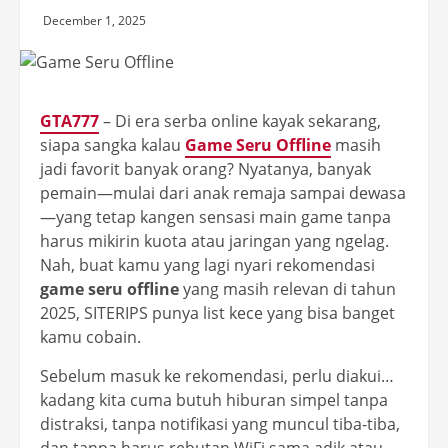
December 1, 2025
GTA777
– Di era serba online kayak sekarang,
siapa sangka kalau
Game Seru Offline
masih
jadi favorit banyak orang? Nyatanya, banyak
pemain—mulai dari anak remaja sampai dewasa
—yang tetap kangen sensasi main game tanpa
harus mikirin kuota atau jaringan yang ngelag.
Nah, buat kamu yang lagi nyari rekomendasi
game seru offline
yang masih relevan di tahun
2025, SITERIPS punya list kece yang bisa banget
kamu cobain.
Sebelum masuk ke rekomendasi, perlu diakui…
kadang kita cuma butuh hiburan simpel tanpa
distraksi, tanpa notifikasi yang muncul tiba-tiba,