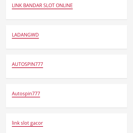
LINK BANDAR SLOT ONLINE
LADANGWD
AUTOSPIN777
Autospin777
link slot gacor