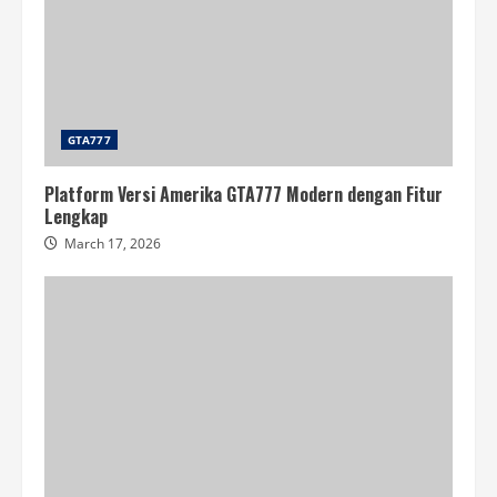
GTA777
Platform Versi Amerika GTA777 Modern dengan Fitur
Lengkap
March 17, 2026