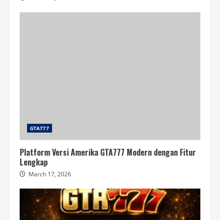
GTA777
Platform Versi Amerika GTA777 Modern dengan Fitur
Lengkap
March 17, 2026