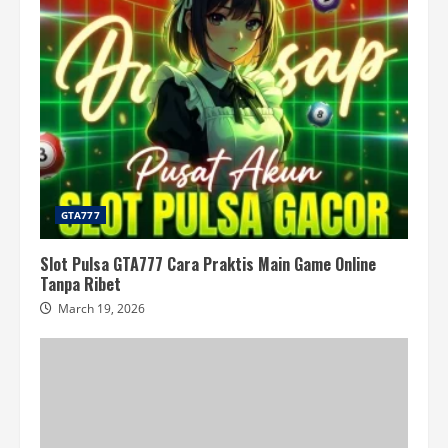
GTA777
Slot Pulsa GTA777 Cara Praktis Main Game Online
Tanpa Ribet
March 19, 2026