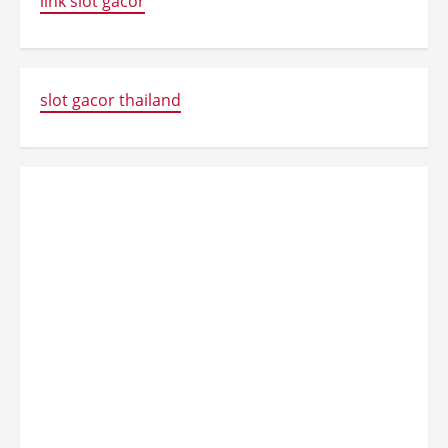
link slot gacor
slot gacor thailand