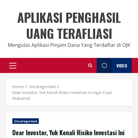
Skip
to
APLIKASI PENGHASIL
content
UANG TERAFLIASI
Mengulas Aplikasi Pinjam Dana Yang Terdaftar di OJK
VIDEO
Primary
Menu
Home
Uncategorized
Dear Investor, Yuk Kenali Risiko Investasi Ini Agar Cuan
Maksimal
Uncategorized
Dear Investor, Yuk Kenali Risiko Investasi Ini