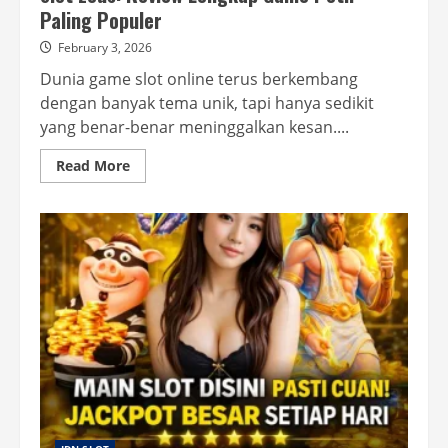
Paling Populer
February 3, 2026
Dunia game slot online terus berkembang
dengan banyak tema unik, tapi hanya sedikit
yang benar-benar meninggalkan kesan....
Read
Read More
more
about
Slot
Zeus:
Review
Lengkap
Game
Petir
Paling
Populer