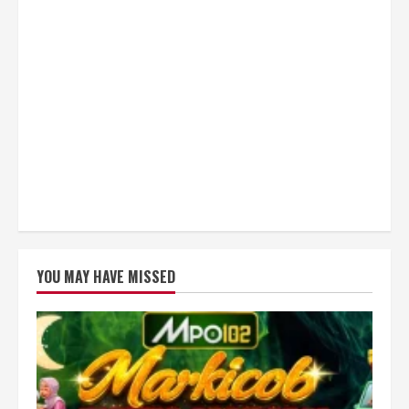
YOU MAY HAVE MISSED