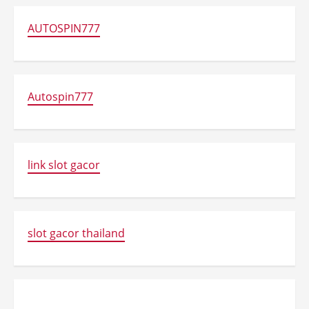
AUTOSPIN777
Autospin777
link slot gacor
slot gacor thailand