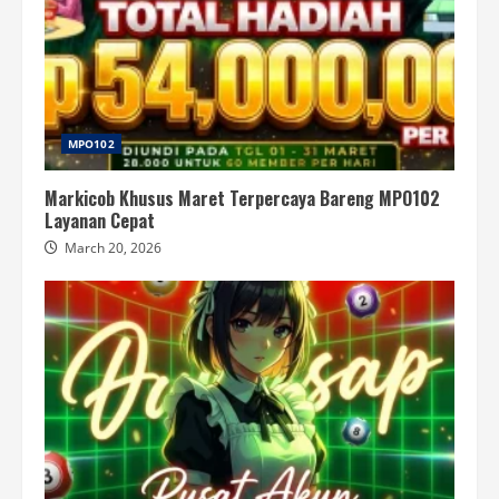
MPO102
Markicob Khusus Maret Terpercaya Bareng MPO102
Layanan Cepat
March 20, 2026