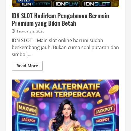
IDN SLOT
IDN SLOT Hadirkan Pengalaman Bermain
Premium yang Bikin Betah
February 2, 2026
IDN SLOT – Main slot online hari ini sudah
berkembang jauh. Bukan cuma soal putaran dan
simbol,...
Read
Read More
more
about
IDN
SLOT
Hadirkan
Pengalaman
Bermain
Premium
yang
Bikin
Betah