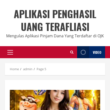
Skip
to
APLIKASI PENGHASIL
content
UANG TERAFLIASI
Mengulas Aplikasi Pinjam Dana Yang Terdaftar di OJK
VIDEO
Primary
Menu
Home
admin
Page 5