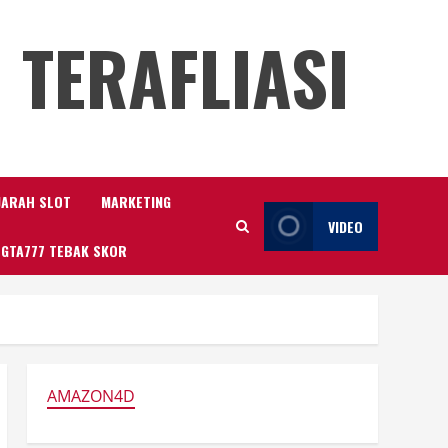
 TERAFLIASI
JARAH SLOT
MARKETING
VIDEO
GTA777 TEBAK SKOR
AMAZON4D