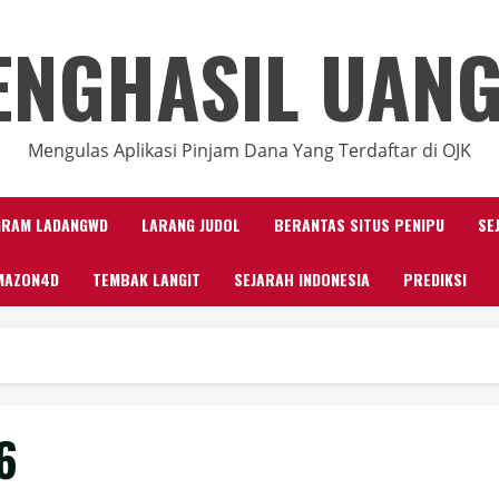
ENGHASIL UANG
Mengulas Aplikasi Pinjam Dana Yang Terdaftar di OJK
GRAM LADANGWD
LARANG JUDOL
BERANTAS SITUS PENIPU
SE
MAZON4D
TEMBAK LANGIT
SEJARAH INDONESIA
PREDIKSI
6