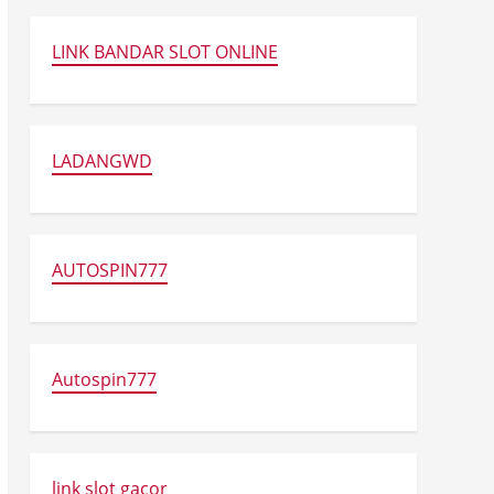
LINK BANDAR SLOT ONLINE
LADANGWD
AUTOSPIN777
Autospin777
link slot gacor