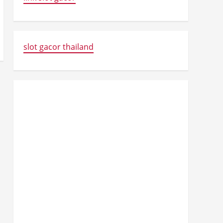
slot gacor thailand