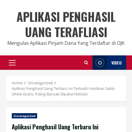
Skip
to
APLIKASI PENGHASIL
content
UANG TERAFLIASI
Mengulas Aplikasi Pinjam Dana Yang Terdaftar di OJK
VIDEO
Primary
Menu
Home
Uncategorized
Aplikasi Penghasil Uang Terbaru Ini Terbukti Hasilkan Saldo
DANA Gratis, Paling Banyak Dipakai Netizen
Uncategorized
Aplikasi Penghasil Uang Terbaru Ini