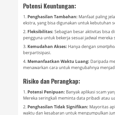
Potensi Keuntungan:
Penghasilan Tambahan:
Manfaat paling je
ekstra, yang bisa digunakan untuk kebutuhan s
Fleksibilitas:
Sebagian besar aktivitas bisa 
pengguna untuk bekerja sesuai jadwal mereka s
Kemudahan Akses:
Hanya dengan
smartpho
berpartisipasi.
Memanfaatkan Waktu Luang:
Daripada men
menawarkan cara untuk mengubahnya menjadi 
Risiko dan Perangkap:
Potensi Penipuan:
Banyak aplikasi scam yan
Mereka seringkali meminta data pribadi atau u
Penghasilan Tidak Signifikan:
Mayoritas apl
waktu dan kesabaran untuk mengumpulkan juml