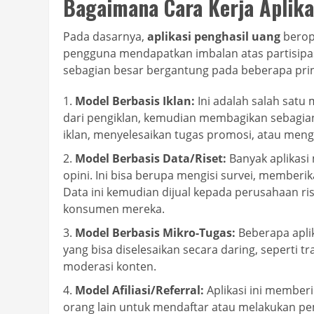
Bagaimana Cara Kerja Aplika
Pada dasarnya,
aplikasi penghasil uang
berop
pengguna mendapatkan imbalan atas partisipa
sebagian besar bergantung pada beberapa prin
Model Berbasis Iklan:
Ini adalah salah sat
dari pengiklan, kemudian membagikan sebagi
iklan, menyelesaikan tugas promosi, atau mengg
Model Berbasis Data/Riset:
Banyak aplikas
opini. Ini bisa berupa mengisi survei, memberi
Data ini kemudian dijual kepada perusahaan r
konsumen mereka.
Model Berbasis Mikro-Tugas:
Beberapa apli
yang bisa diselesaikan secara daring, seperti tr
moderasi konten.
Model Afiliasi/Referral:
Aplikasi ini member
orang lain untuk mendaftar atau melakukan pem