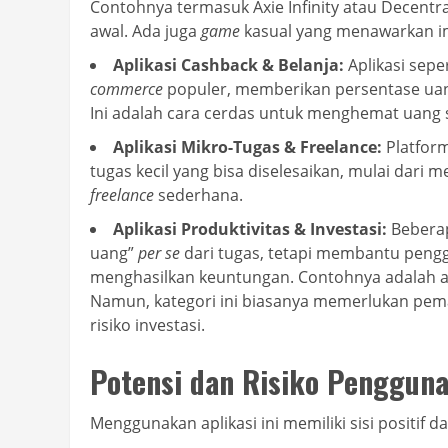
Contohnya termasuk Axie Infinity atau Decent
awal. Ada juga
game
kasual yang menawarkan imb
Aplikasi Cashback & Belanja:
Aplikasi sepe
commerce
populer, memberikan persentase uang
Ini adalah cara cerdas untuk menghemat uang s
Aplikasi Mikro-Tugas & Freelance:
Platform
tugas kecil yang bisa diselesaikan, mulai dari 
freelance
sederhana.
Aplikasi Produktivitas & Investasi:
Beberap
uang”
per se
dari tugas, tetapi membantu peng
menghasilkan keuntungan. Contohnya adalah ap
Namun, kategori ini biasanya memerlukan pem
risiko investasi.
Potensi dan Risiko Pengguna
Menggunakan aplikasi ini memiliki sisi positif da