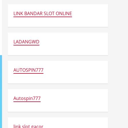
LINK BANDAR SLOT ONLINE
LADANGWD
AUTOSPIN777
Autospin777
link slot gacor