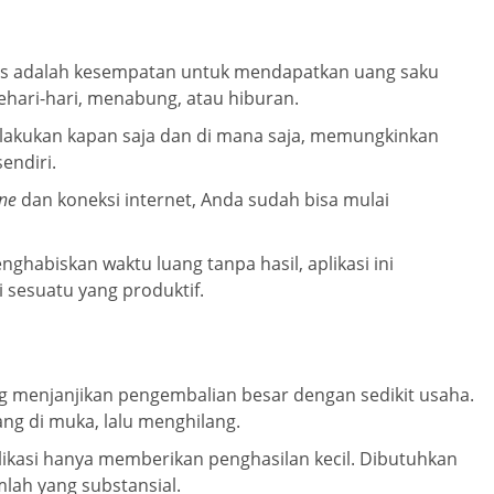
las adalah kesempatan untuk mendapatkan uang saku
ehari-hari, menabung, atau hiburan.
dilakukan kapan saja dan di mana saja, memungkinkan
endiri.
ne
dan koneksi internet, Anda sudah bisa mulai
ghabiskan waktu luang tanpa hasil, aplikasi ini
sesuatu yang produktif.
g menjanjikan pengembalian besar dengan sedikit usaha.
ang di muka, lalu menghilang.
ikasi hanya memberikan penghasilan kecil. Dibutuhkan
ah yang substansial.