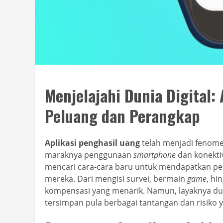
Menjelajahi Dunia Digital:
Peluang dan Perangkap
Aplikasi penghasil uang
telah menjadi fenomen
maraknya penggunaan
smartphone
dan konekti
mencari cara-cara baru untuk mendapatkan p
mereka. Dari mengisi survei, bermain
game
, hi
kompensasi yang menarik. Namun, layaknya dua 
tersimpan pula berbagai tantangan dan risiko 