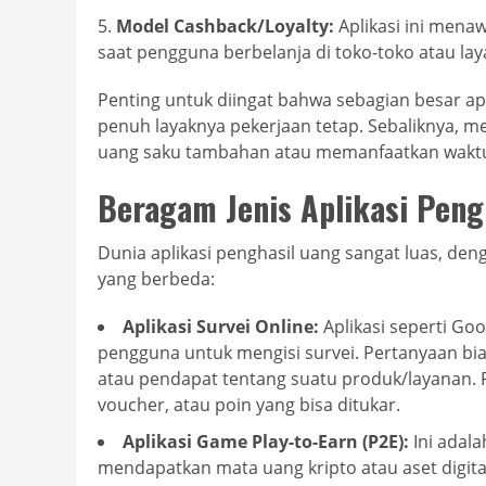
Model Cashback/Loyalty:
Aplikasi ini mena
saat pengguna berbelanja di toko-toko atau lay
Penting untuk diingat bahwa sebagian besar ap
penuh layaknya pekerjaan tetap. Sebaliknya, m
uang saku tambahan atau memanfaatkan waktu 
Beragam Jenis Aplikasi Peng
Dunia aplikasi penghasil uang sangat luas, den
yang berbeda:
Aplikasi Survei Online:
Aplikasi seperti G
pengguna untuk mengisi survei. Pertanyaan bi
atau pendapat tentang suatu produk/layanan. P
voucher, atau poin yang bisa ditukar.
Aplikasi Game Play-to-Earn (P2E):
Ini adala
mendapatkan mata uang kripto atau aset digital