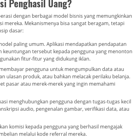
si Penghasil Uang?
erasi dengan berbagai model bisnis yang memungkinkan
si mereka. Mekanismenya bisa sangat beragam, tetapi
sip dasar:
u model paling umum. Aplikasi mendapatkan pendapatan
an keuntungan tersebut kepada pengguna yang menonton
unakan fitur-fitur yang didukung iklan.
i membayar pengguna untuk mengumpulkan data atau
kan ulasan produk, atau bahkan melacak perilaku belanja.
iset pasar atau merek-merek yang ingin memahami
kasi menghubungkan pengguna dengan tugas-tugas kecil
anskripsi audio, pengenalan gambar, verifikasi data, atau
ikan komisi kepada pengguna yang berhasil mengajak
belian melalui kode referral mereka.