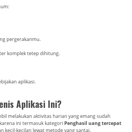
umum:
ung pergerakanmu.
ter komplek tetep dihitung.
ijakan aplikasi.
nis Aplikasi Ini?
bil melakukan aktivitas harian yang emang sudah
karena ini termasuk kategori
Penghasil uang tercepat
n kecil-kecilan lewat metode yang santai.