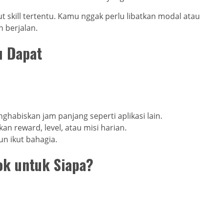
ut skill tertentu. Kamu nggak perlu libatkan modal atau
 berjalan.
u Dapat
nghabiskan jam panjang seperti aplikasi lain.
an reward, level, atau misi harian.
n ikut bahagia.
ok untuk Siapa?