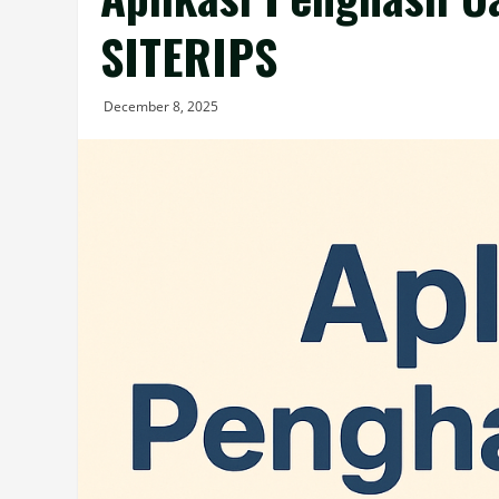
SITERIPS
December 8, 2025