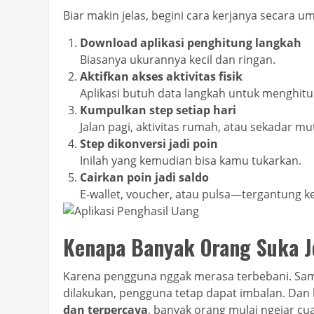
Biar makin jelas, begini cara kerjanya secara 
Download aplikasi penghitung langkah
Biasanya ukurannya kecil dan ringan.
Aktifkan akses aktivitas fisik
Aplikasi butuh data langkah untuk menghit
Kumpulkan step setiap hari
Jalan pagi, aktivitas rumah, atau sekadar mu
Step dikonversi jadi poin
Inilah yang kemudian bisa kamu tukarkan.
Cairkan poin jadi saldo
E-wallet, voucher, atau pulsa—tergantung keb
Kenapa Banyak Orang Suka Je
Karena pengguna nggak merasa terbebani. Sam
dilakukan, pengguna tetap dapat imbalan. Dan 
dan terpercaya
, banyak orang mulai ngejar cua