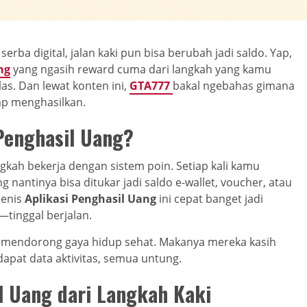
 serba digital, jalan kaki pun bisa berubah jadi saldo. Yap,
ng
yang ngasih reward cuma dari langkah yang kamu
las. Dan lewat konten ini,
GTA777
bakal ngebahas gimana
tap menghasilkan.
 Penghasil Uang?
gkah bekerja dengan sistem poin. Setiap kali kamu
 nantinya bisa ditukar jadi saldo e-wallet, voucher, atau
jenis
Aplikasi Penghasil Uang
ini cepat banget jadi
—tinggal berjalan.
n mendorong gaya hidup sehat. Makanya mereka kasih
dapat data aktivitas, semua untung.
il Uang dari Langkah Kaki