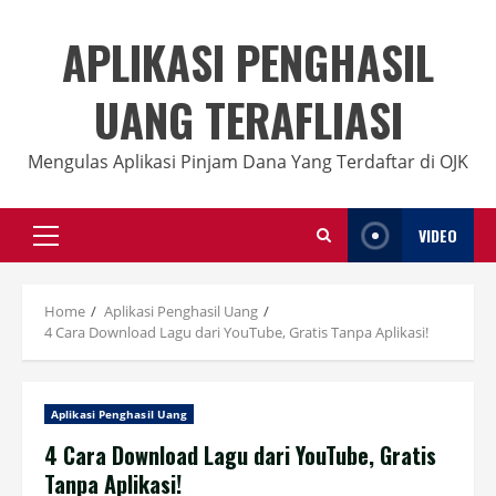
Skip
to
APLIKASI PENGHASIL
content
UANG TERAFLIASI
Mengulas Aplikasi Pinjam Dana Yang Terdaftar di OJK
VIDEO
Primary
Menu
Home
Aplikasi Penghasil Uang
4 Cara Download Lagu dari YouTube, Gratis Tanpa Aplikasi!
Aplikasi Penghasil Uang
4 Cara Download Lagu dari YouTube, Gratis
Tanpa Aplikasi!