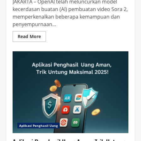
JAKARTA – OpenAI telah meluncurkan model
kecerdasan buatan (AI) pembuatan video Sora 2,
memperkenalkan beberapa kemampuan dan
penyempurnaan...
Read
Read More
more
about
OpenAI
Luncurkan
Model
AI
Pembuatan
Video
Sora
2,
Aplikasi
Mirip
TikTok
Aplikasi Penghasil Uang