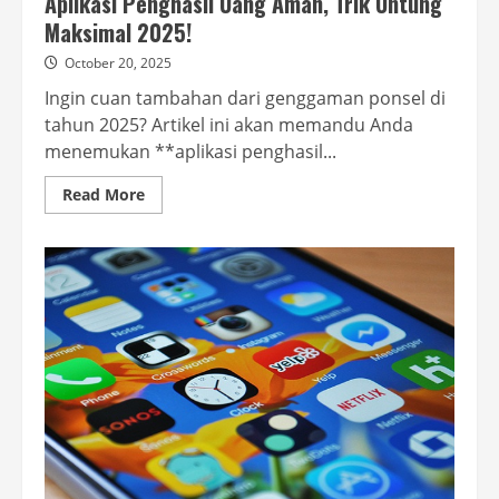
Aplikasi Penghasil Uang Aman, Trik Untung
Maksimal 2025!
October 20, 2025
Ingin cuan tambahan dari genggaman ponsel di
tahun 2025? Artikel ini akan memandu Anda
menemukan **aplikasi penghasil...
Read
Read More
more
about
Aplikasi
Penghasil
Uang
Aman,
Trik
Untung
Maksimal
2025!