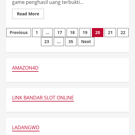
game penghasil uang terbukti...
Read
Read More
more
about
Game
Posts
Penghasil
Previous
1
…
17
18
19
20
21
22
Uang
Terbukti
pagination
23
…
35
Next
Cuan,
Langsung
Cair
DANA!
AMAZON4D
LINK BANDAR SLOT ONLINE
LADANGWD