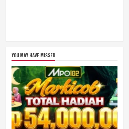
YOU MAY HAVE MISSED