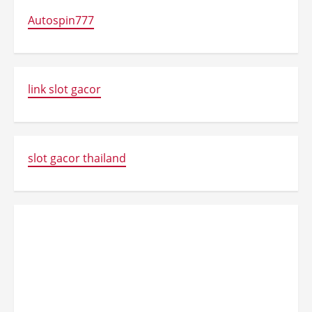
Autospin777
link slot gacor
slot gacor thailand